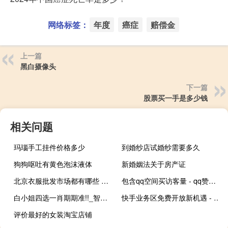
网络标签：
年度
癌症
赔偿金
上一篇
黑白摄像头
下一篇
股票买一手是多少钱
相关问题
玛瑙手工挂件价格多少
到婚纱店试婚纱需要多久
狗狗呕吐有黄色泡沫液体
新婚姻法关于房产证
北京衣服批发市场都有哪些 北京动物园服装批发市场
包含qq空间买访客量 - qq赞在哪里买网站,ks一块钱100个赞
白小姐四选一肖期期准!!_智能AI深度解析_百度大脑版A12.233
快手业务区免费开放新机遇 - 抖音黑粉多少钱一个
评价最好的女装淘宝店铺