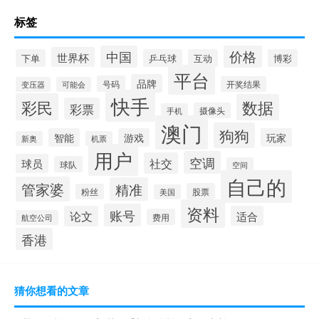
标签
价格
中国
世界杯
下单
乒乓球
互动
博彩
平台
品牌
号码
开奖结果
变压器
可能会
快手
彩民
数据
彩票
摄像头
手机
澳门
狗狗
智能
游戏
玩家
新奥
机票
用户
空调
社交
球员
球队
空间
自己的
管家婆
精准
股票
粉丝
美国
资料
账号
论文
适合
费用
航空公司
香港
猜你想看的文章