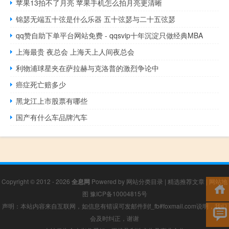
苹果13拍不了月亮 苹果手机怎么拍月亮更清晰
锦瑟无端五十弦是什么乐器 五十弦瑟与二十五弦瑟
qq赞自助下单平台网站免费 - qqsvip十年沉淀只做经典MBA
上海最贵 夜总会 上海天上人间夜总会
利物浦球星夹在萨拉赫与克洛普的激烈争论中
癌症死亡赔多少
黑龙江上市股票有哪些
国产有什么车品牌汽车
Copyright © 2012 - 2026
全息网
Powered by
网站分类目录
|
精选推荐文章
|
网站地
图
豫ICP备10004815号
声明：本站内容来自互联网，如信息有错误可发邮件到f_fb#foxmail.com说明，我们
会及时纠正，谢谢