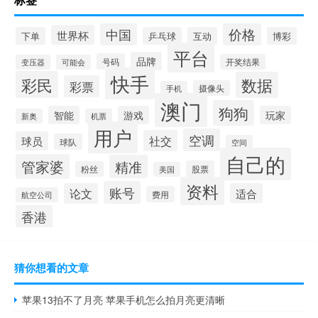
价格
中国
世界杯
下单
乒乓球
互动
博彩
平台
品牌
号码
开奖结果
变压器
可能会
快手
彩民
数据
彩票
摄像头
手机
澳门
狗狗
智能
游戏
玩家
新奥
机票
用户
空调
社交
球员
球队
空间
自己的
管家婆
精准
股票
粉丝
美国
资料
账号
论文
适合
费用
航空公司
香港
猜你想看的文章
苹果13拍不了月亮 苹果手机怎么拍月亮更清晰