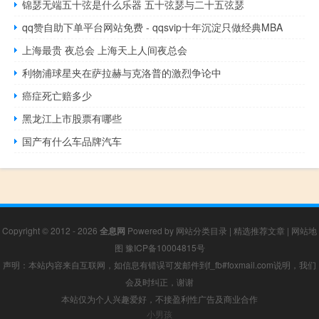
锦瑟无端五十弦是什么乐器 五十弦瑟与二十五弦瑟
qq赞自助下单平台网站免费 - qqsvip十年沉淀只做经典MBA
上海最贵 夜总会 上海天上人间夜总会
利物浦球星夹在萨拉赫与克洛普的激烈争论中
癌症死亡赔多少
黑龙江上市股票有哪些
国产有什么车品牌汽车
Copyright © 2012 - 2026
全息网
Powered by
网站分类目录
|
精选推荐文章
|
网站地
图
豫ICP备10004815号
声明：本站内容来自互联网，如信息有错误可发邮件到f_fb#foxmail.com说明，我们
会及时纠正，谢谢
本站仅为个人兴趣爱好，不接盈利性广告及商业合作
小男孩