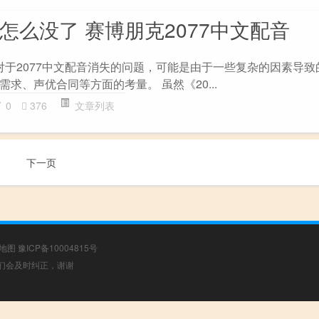
音怎么没了 赛博朋克2077中文配音
 对于2077中文配音消失的问题，可能是由于一些复杂的因素导
求、声优合同等方面的考量。 虽然《20...
0
376
文章列表
下一页
地图
豫ICP备10004815号
，我们会及时纠正，谢谢