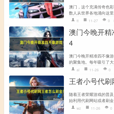
澳门，这个充满传奇色彩
数人从世界各地涌向这里
tt
11-27
0
澳门今晚开精准
4
澳门今晚开精准四不像游
的聚集地。每年吸引了大
al
11-26
0
王者小号代刷
随着王者荣耀游戏的普及
始利用代刷网站或者刷金
wz
11-26
0