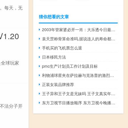
。每天，无
猜你想看的文章
2003年管家婆必开一肖：大乐透今日最准预测-通俗的解释落实-2818.3D.A736
1.20
袁天罡称骨算命准吗,据说连人的寿命都能算出来 袁天罡的称骨算命
手机买的飞机票怎么退
日本移民方法
是全球玩家
pmc生产计划员工作计划及目标
利物浦球星夹在萨拉赫与克洛普的激烈争论中
正装女装品牌推荐
王子异和王子文是兄妹吗 王子文真实年龄是多少
东方卫视节目播放顺序 东方卫视今晚播出节目
不法分子开