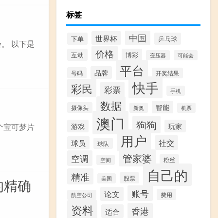
标签
中国
世界杯
下单
乒乓球
。 以下是
价格
互动
博彩
变压器
可能会
平台
品牌
号码
开奖结果
快手
彩民
彩票
手机
数据
智能
摄像头
新奥
机票
澳门
狗狗
个宝可梦片
游戏
玩家
用户
社交
球员
球队
管家婆
空调
粉丝
空间
自己的
精准
股票
美国
的精确
账号
论文
费用
航空公司
资料
香港
适合