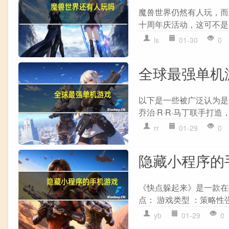
魔兽世界仍然有人玩，而
十周年庆活动，这可不是
ls
01-30
0
全球最强单机
以下是一些被广泛认为是
乔治·R·R·马丁联手打
rr
01-29
0
隐藏小程序的
《快点躲起来》是一款在
点： 游戏类型 ：策略性强
yb
01-29
0