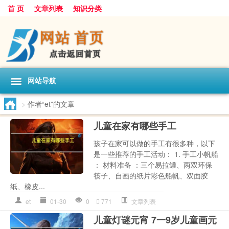
首 页
文章列表
知识分类
网站导航
>
作者“et”的文章
儿童在家有哪些手工
孩子在家可以做的手工有很多种，以下
是一些推荐的手工活动： 1. 手工小帆船
： 材料准备 ：三个易拉罐、两双环保
筷子、自画的纸片彩色船帆、双面胶
纸、橡皮...
et
01-30
0
771
文章列表
儿童灯谜元宵 7一9岁儿童画元