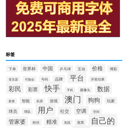
标签
价格
中国
世界杯
下单
乒乓球
互动
博彩
平台
品牌
号码
开奖结果
变压器
可能会
快手
彩民
数据
彩票
摄像头
手机
澳门
狗狗
智能
游戏
玩家
新奥
机票
用户
空调
社交
球员
球队
空间
自己的
管家婆
精准
股票
粉丝
美国