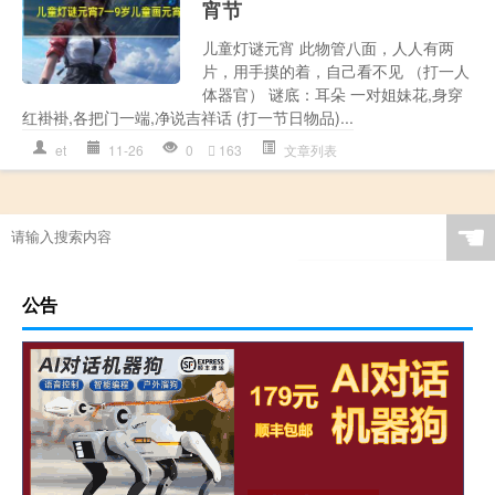
宵节
儿童灯谜元宵 此物管八面，人人有两
片，用手摸的着，自己看不见 （打一人
体器官） 谜底：耳朵 一对姐妹花,身穿
红褂褂,各把门一端,净说吉祥话 (打一节日物品)...
et
11-26
0
163
文章列表
☚
公告