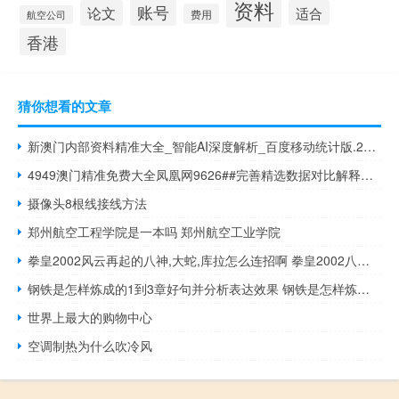
资料
账号
论文
适合
费用
航空公司
香港
猜你想看的文章
新澳门内部资料精准大全_智能AI深度解析_百度移动统计版.223.319
4949澳门精准免费大全凤凰网9626##完善精选数据对比解释落实-3247.CC.197
摄像头8根线接线方法
郑州航空工程学院是一本吗 郑州航空工业学院
拳皇2002风云再起的八神,大蛇,库拉怎么连招啊 拳皇2002八神出招表
钢铁是怎样炼成的1到3章好句并分析表达效果 钢铁是怎样炼成的精彩片段
世界上最大的购物中心
空调制热为什么吹冷风