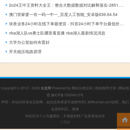
2o24王中王资料大全王：整合大数据数据对比解释落实-2851.3D.A769
澳门管家婆一肖一码一中一_百度人工智能_安卓版636.64.54
块兽业务24小时在线下单最便宜 - 抖音24小时下单平台最低价 老马卡盟业务网
nba湖人队vs勇士队哪里看直播 nba湖人最新情况消息
大学办公室如何布置好
开关稳压电路原理
Copyright © 2012 - 2026
全息网
Powered by
网站分类目录
|
精选推荐文章
|
网站地
图
豫ICP备10004815号
声明：本站内容来自互联网，如信息有错误可发邮件到f_fb#foxmail.com说明，我们
会及时纠正，谢谢
本站仅为个人兴趣爱好，不接盈利性广告及商业合作
小男孩