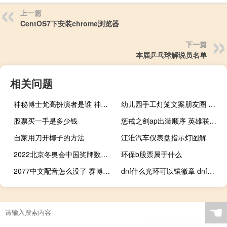
上一篇
CentOS7下安装chrome浏览器
下一篇
本届乒乓球解说员名单
相关问题
神秘博士梵高扮演者是谁 神秘博士梵高是哪一集
幼儿园手工灯笼文案朋友圈 手工灯笼做法幼儿园
股票买一手是多少钱
惩戒之剑ap出装顺序 英雄联盟惩戒之箭出装
自家用刀开椰子的方法
江淮汽车仪表盘指示灯图解
2022北京冬奥会中国奖牌数量 今年北京冬奥会奖牌榜
环保b股票属于什么
2077中文配音怎么没了 赛博朋克2077中文配音
dnf什么光环可以镶徽章 dnf纹章是什么
☚