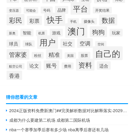
平台
品牌
号码
开奖结果
变压器
可能会
快手
彩民
数据
彩票
摄像头
手机
澳门
狗狗
智能
游戏
玩家
新奥
机票
用户
空调
社交
球员
球队
空间
自己的
管家婆
精准
股票
粉丝
美国
资料
账号
论文
适合
费用
航空公司
香港
猜你想看的文章
2024正版资料免费新澳门##完美解析数据对比解释落实-2029.PL.146
成都为什么要建第二机场 成都第二国际机场
nba一个赛季加季后赛有多少场 nba离季后赛还有几场