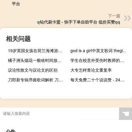
平台
下一篇
q钻代刷卡盟 - 快手下单自助平台 低价买赞qq
相关问题
19岁英国女孩在荷兰海滩游泳事故中疑似遇难
god is a girl中英文歌词 thegirlismine
橘子洲头烟花一般啥时间放呀 橘子洲烟花燃放时间2023
学生在校意外受伤时教师的处理办法 学生伤害事故处理办法
议论性散文与议论文的区别
大专怎样查论文重复率
刀郎新专辑序曲歌词解析 刀郎新歌《序曲》歌词
每天免费二十个说说赞 - 24小时业务自助粉丝下单平台,点赞网站qq免费
☚
公告