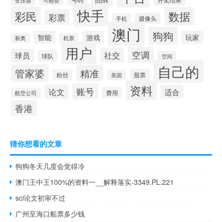
变压器
可能会
快手
彩民
数据
彩票
摄像头
手机
澳门
狗狗
智能
游戏
玩家
新奥
机票
用户
空调
社交
球员
球队
空间
自己的
管家婆
精准
股票
粉丝
美国
资料
账号
论文
适合
费用
航空公司
香港
猜你想看的文章
狗狗冬天几度会觉得冷
澳门王中王100%的资料一__解释落实-3349.PL.221
sci论文初审不过
广州至海口船票多少钱