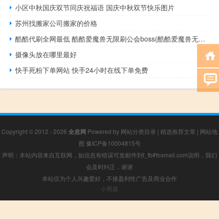
小区中秋国庆双节同庆祝福语 国庆中秋双节快乐图片
苏州找搬家公司搬家的价格
酷酷代刷全网最低 酷酷爱魔兽无限刷公会boss(酷酷爱魔兽无限钻石)
摄像头放在哪里最好
快手死粉下单网站 快手24小时在线下单免费
Copyright © 2012 - 2026
全息网
Powered by
网站分类目录
|
精选推荐文章
|
网站地
图
豫ICP备10004815号
声明：本站内容来自互联网，如信息有错误可发邮件到f_fb#foxmail.com说明，我们
会及时纠正，谢谢
本站仅为个人兴趣爱好，不接盈利性广告及商业合作
小男孩