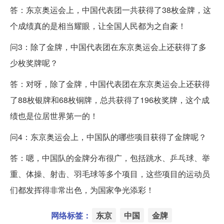
答：东京奥运会上，中国代表团一共获得了38枚金牌，这
个成绩真的是相当耀眼，让全国人民都为之自豪！
问3：除了金牌，中国代表团在东京奥运会上还获得了多
少枚奖牌呢？
答：对呀，除了金牌，中国代表团在东京奥运会上还获得
了88枚银牌和68枚铜牌，总共获得了196枚奖牌，这个成
绩也是位居世界第一的！
问4：东京奥运会上，中国队的哪些项目获得了金牌呢？
答：嗯，中国队的金牌分布很广，包括跳水、乒乓球、举
重、体操、射击、羽毛球等多个项目，这些项目的运动员
们都发挥得非常出色，为国家争光添彩！
网络标签：
东京
中国
金牌