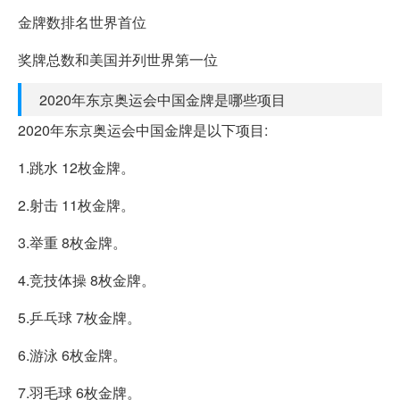
金牌数排名世界首位
奖牌总数和美国并列世界第一位
2020年东京奥运会中国金牌是哪些项目
2020年东京奥运会中国金牌是以下项目:
1.跳水 12枚金牌。
2.射击 11枚金牌。
3.举重 8枚金牌。
4.竞技体操 8枚金牌。
5.乒乓球 7枚金牌。
6.游泳 6枚金牌。
7.羽毛球 6枚金牌。