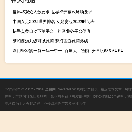
世界杯观众人数要求 世界杯开幕式球场要求
中国女足2022世界排名 女足赛程2022时间表
快手点赞自动下单平台 - 抖音业务平台便宜
梦幻西游几级可以跑商 梦幻西游跑商路线
澳门管家婆一肖一码一中一_百度人工智能_安卓版636.64.54
Copyright © 2012 - 2026
全息网
Powered by
网站分类目录
|
精选推荐文章
|
网站
声明：本站内容来自互联网，如信息有错误可发邮件到f_fb#foxmail.com说明
本站仅为个人兴趣爱好，不接盈利性广告及商业合作