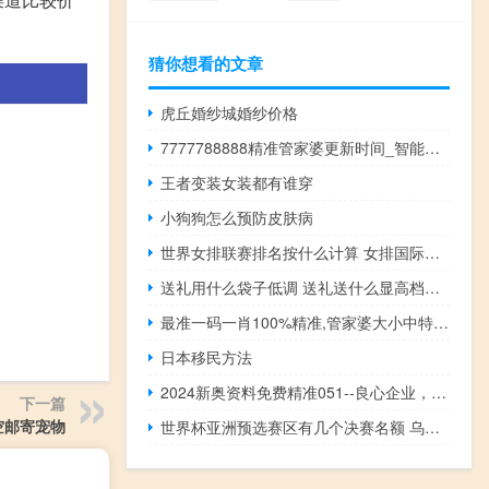
猜你想看的文章
虎丘婚纱城婚纱价格
7777788888精准管家婆更新时间_智能AI深度解析_文心一言5G.213.1.293
王者变装女装都有谁穿
小狗狗怎么预防皮肤病
世界女排联赛排名按什么计算 女排国际排名最新
送礼用什么袋子低调 送礼送什么显高档又实用
最准一码一肖100%精准,管家婆大小中特_智能AI深度解析_AI助手版g12.64.920
日本移民方法
2024新奥资料免费精准051--良心企业，值得支持--手机版857.078
下一篇
空邮寄宠物
世界杯亚洲预选赛区有几个决赛名额 乌拉圭世界杯预选赛