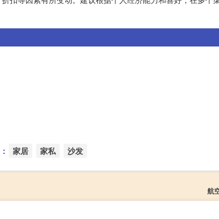
：
家居
家私
沙发
航