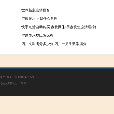
世界新寇疫情排名
空调显示h4是什么意思
快手点赞自助购买 点赞网(快手点赞怎么清理掉)
空调显示华氏怎么办
四川文科满分多少分 四川一男生数学满分
地图
豫ICP备10004815号
，我们会及时纠正，谢谢