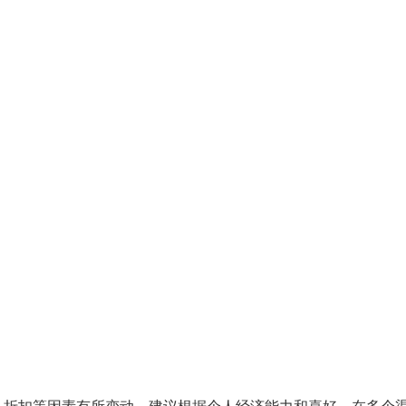
、折扣等因素有所变动。建议根据个人经济能力和喜好，在多个