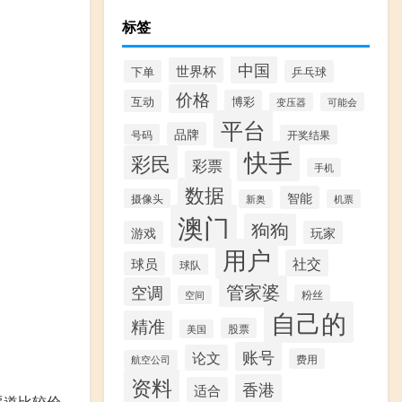
标签
中国
世界杯
下单
乒乓球
价格
互动
博彩
变压器
可能会
平台
品牌
号码
开奖结果
快手
彩民
彩票
手机
数据
智能
摄像头
新奥
机票
澳门
狗狗
游戏
玩家
用户
社交
球员
球队
管家婆
空调
粉丝
空间
自己的
精准
股票
美国
账号
论文
费用
航空公司
资料
香港
适合
渠道比较价