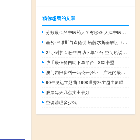
猜你想看的文章
分数最低的中医药大学有哪些 天津中医药大学分数线
基努·里维斯与查德·斯塔赫尔斯基解读《疾速追杀4》的意外结局
24小时抖音粉丝自助下单平台-空间说说赞10个
快手最低价自助下单平台 - 862卡盟
澳门内部资料一码公开验证__广泛的最佳解答-1843.WIN.126
90年奥运主题曲 1990世界杯主题曲原唱
股票每天几点卖出最好
空调清理多少钱