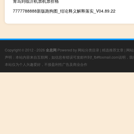
青岛到临沂机票机票价格
7777788888新版跑狗图_结论释义解释落实_V04.89.22
Copyright © 2012 - 2026
全息网
Powered by
网站分类目录
|
精选推荐文章
|
网站
声明：本站内容来自互联网，如信息有错误可发邮件到f_fb#foxmail.com说明
本站仅为个人兴趣爱好，不接盈利性广告及商业合作