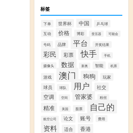
标签
中国
世界杯
下单
乒乓球
价格
互动
博彩
变压器
可能会
平台
品牌
号码
开奖结果
快手
彩民
彩票
手机
数据
智能
摄像头
新奥
机票
澳门
狗狗
游戏
玩家
用户
社交
球员
球队
管家婆
空调
粉丝
空间
自己的
精准
股票
美国
账号
论文
费用
航空公司
资料
香港
适合