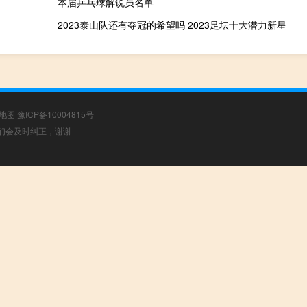
本届乒乓球解说员名单
2023泰山队还有夺冠的希望吗 2023足坛十大潜力新星
地图
豫ICP备10004815号
，我们会及时纠正，谢谢