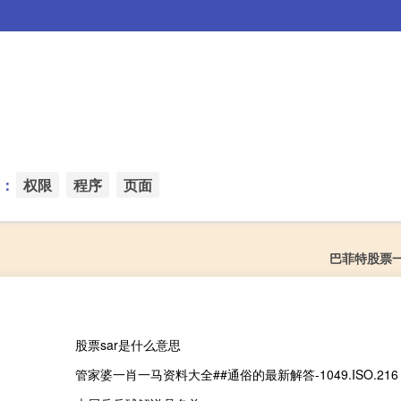
：
权限
程序
页面
巴菲特股票
股票sar是什么意思
管家婆一肖一马资料大全##通俗的最新解答-1049.ISO.216